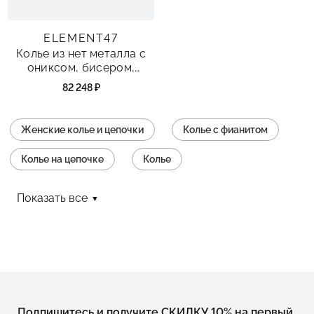
ELEMENT47
Колье из нет металла с
ониксом, бисером,
кораллом синтетическим
82 248 ₽
и сталью
Женские колье и цепочки
Колье с фианитом
Колье на цепочке
Колье
Колье без камней
Колье с подвеской
Показать все
Серебряные цепочки с кулоном
Колье с застежкой карабин
Колье с жемчугом
Колье длинные
Колье с агатом
Колье из шпинели
Подпишитесь и получите СКИДКУ 10% на первый