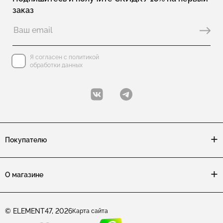
заказ
Колье с перламутром
Колье с эмалью
Колье галстук из серебра
Колье чокеры
Колье с лазуритом
Колье теннисные
Я согласен с политикой
обработки данных
Колье с ониксом
Детские колье для девочек
Покупателю
О магазине
© ELEMENT47, 2026
Карта сайта