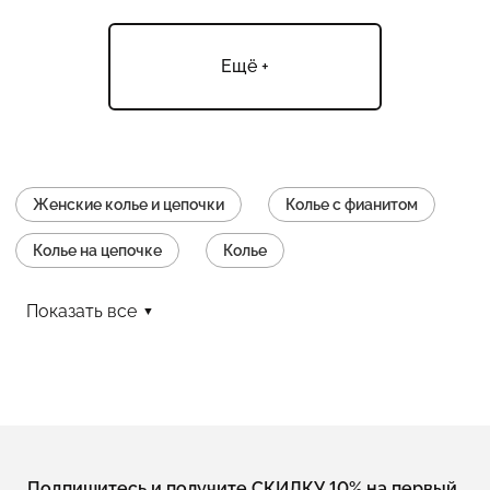
Ещё +
Женские колье и цепочки
Колье с фианитом
Колье на цепочке
Колье
Колье без камней
Колье с подвеской
Показать все
Серебряные цепочки с кулоном
Колье с застежкой карабин
Колье с жемчугом
Колье длинные
Колье с агатом
Колье из шпинели
Подпишитесь и получите СКИДКУ 10% на первый