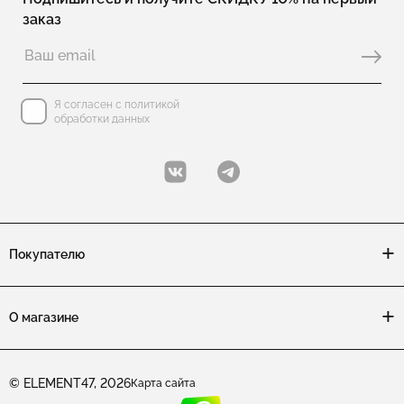
заказ
Колье с перламутром
Колье с эмалью
Колье галстук из серебра
Колье с лазуритом
Колье чокеры
Я согласен с политикой
Колье теннисные
обработки данных
Колье с ониксом
Детские колье для девочек
Покупателю
О магазине
© ELEMENT47, 2026
Карта сайта