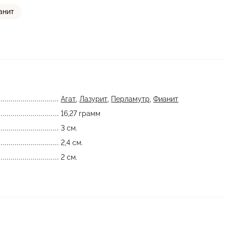
анит
Агат
,
Лазурит
,
Перламутр
,
Фианит
16,27 грамм
3 см.
2,4 см.
2 см.