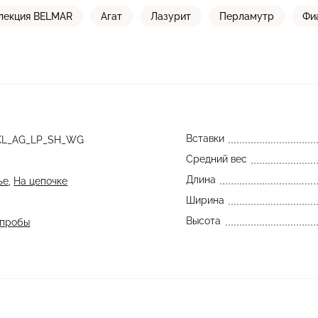
лекция BELMAR
Агат
Лазурит
Перламутр
Фи
Вставки
KL_AG_LP_SH_WG
Средний вес
Длина
ье
,
На цепочке
Ширина
Высота
 пробы