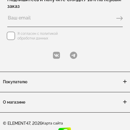
заказ
Колье с перламутром
Колье с эмалью
Колье галстук из серебра
Колье чокеры
Колье с лазуритом
Я согласен с политикой
Колье теннисные
обработки данных
Колье с ониксом
Детские колье для девочек
Покупателю
О магазине
© ELEMENT47, 2026
Карта сайта