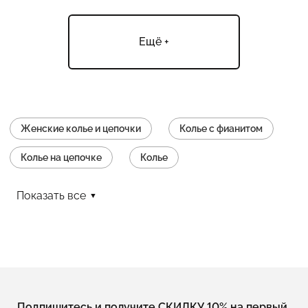
Ещё +
Женские колье и цепочки
Колье с фианитом
Колье на цепочке
Колье
Колье без камней
Колье с подвеской
Показать все
Серебряные цепочки с кулоном
Колье с застежкой карабин
Колье с жемчугом
Колье длинные
Колье с агатом
Колье из шпинели
Подпишитесь и получите СКИДКУ 10% на первый