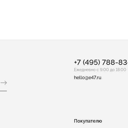
е с лазуритом
Колье теннисные
Колье с ониксом
+7 (495) 788-8
Ежедневно с 9:00 до 18:00
hello@e47.ru
Покупателю