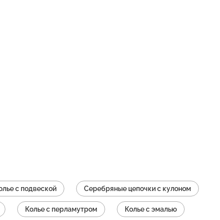
олье с подвеской
Серебряные цепочки с кулоном
Колье с перламутром
Колье с эмалью