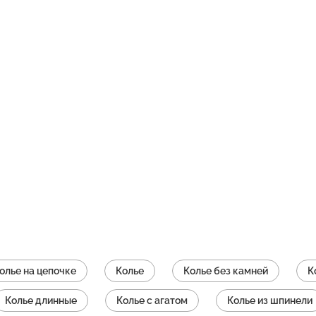
олье на цепочке
Колье
Колье без камней
К
Колье длинные
Колье с агатом
Колье из шпинели