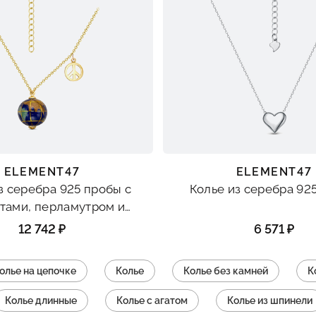
ELEMENT47
ELEMENT47
з серебра 925 пробы с
Колье из серебра 92
тами, перламутром и
агатом
12 742 ₽
6 571 ₽
олье на цепочке
Колье
Колье без камней
К
Колье длинные
Колье с агатом
Колье из шпинели