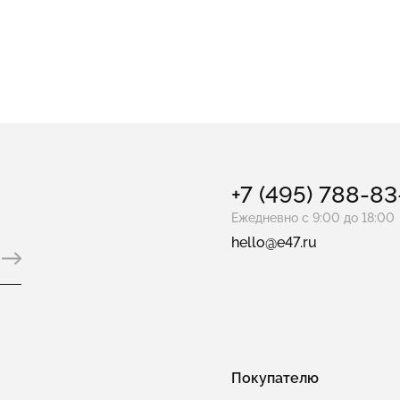
е с лазуритом
Колье теннисные
Колье с ониксом
+7 (495) 788-8
Ежедневно с 9:00 до 18:00
hello@e47.ru
Покупателю