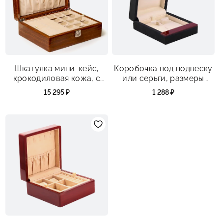
Шкатулка мини-кейс,
Коробочка под подвеску
крокодиловая кожа, с
или серьги, размеры
подносом, крючки,
80х96х35 мм
15 295 ₽
1 288 ₽
карманы, красная,
размеры 290х22х*93 мм