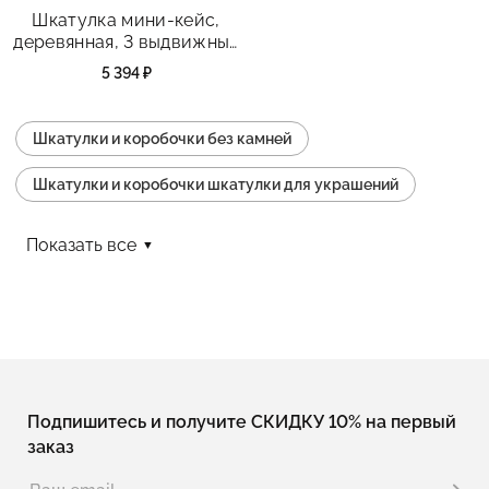
Шкатулка мини-кейс,
деревянная, 3 выдвижных
отделения, вишня,
5 394 ₽
размеры 137*137*65 мм
Шкатулки и коробочки без камней
Шкатулки и коробочки шкатулки для украшений
Шкатулки и коробочки колье
Показать все
Шкатулки и коробочки кольцо
Шкатулки и коробочки серьги
Шкатулки и коробочки часы
Шкатулки и коробочки браслет
Подпишитесь и получите СКИДКУ 10% на первый
заказ
Шкатулки и коробочки подвеска