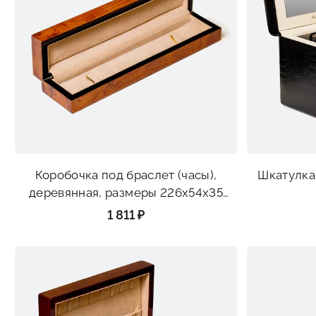
Коробочка под браслет (часы),
Шкатулка 
деревянная, размеры 226х54х35
мм
1 811 ₽