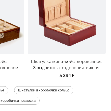
ейс,
Шкатулка мини-кейс, деревянная,
подносом,
3 выдвижных отделения, вишня,
асная,
размеры 137*137*65 мм
5 394 ₽
93 мм
лье
Шкатулки и коробочки кольцо
 коробочки подвеска