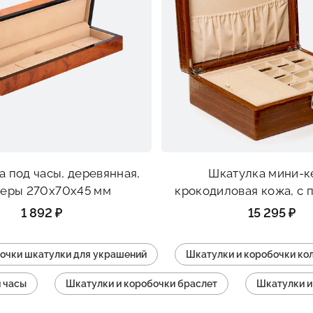
а под часы, деревянная,
Шкатулка мини-к
еры 270х70х45 мм
крокодиловая кожа, с 
крючки, карманы, кр
1 892 ₽
15 295 ₽
размеры 290х22х*
очки шкатулки для украшений
Шкатулки и коробочки ко
 часы
Шкатулки и коробочки браслет
Шкатулки и