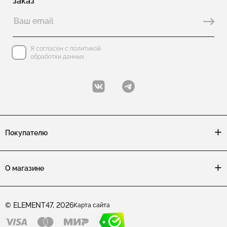
заказ
Серебряные серьги без вставок
Серьги с жемчугом
Серьги без камней
Серьги (замок петля)
Я согласен с политикой
обработки данных
Серьги-пусеты из серебра
Серьги с агатом
Серьги из двух частей
Серьги с ювелирным стеклом
Покупателю
Серьги из шпинели
Серебряные серьги с аметистом
О магазине
Серьги цветы
© ELEMENT47, 2026
Карта сайта