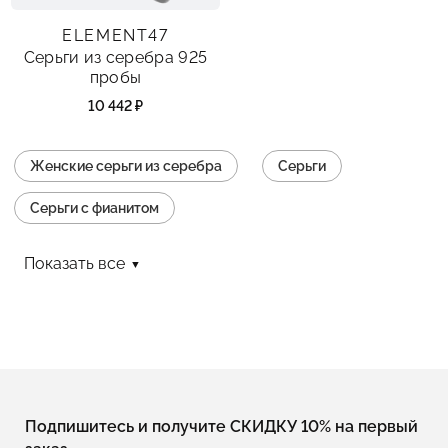
ELEMENT47
Серьги из серебра 925
пробы
10 442 ₽
Женские серьги из серебра
Серьги
Серьги с фианитом
Серебряные серьги-пусеты
Показать все
Длинные серебряные серьги
Серьги с английским замком
Серьги с подвесками
Серьги с эмалью
Серьги с итальянским замком (омега)
Подпишитесь и получите СКИДКУ 10% на первый