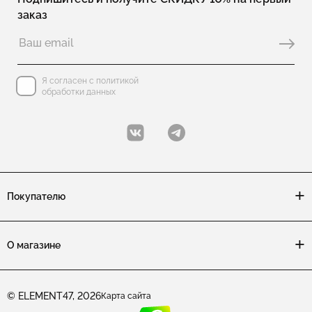
заказ
Серебряные серьги без вставок
Серьги с жемчугом
Серьги без камней
Серьги (замок петля)
Я согласен с политикой
обработки данных
Серьги-пусеты из серебра
Серьги с агатом
Серьги из двух частей
Серьги с ювелирным стеклом
Покупателю
Серьги из шпинели
Серебряные серьги с аметистом
О магазине
Серьги цветы
© ELEMENT47, 2026
Карта сайта