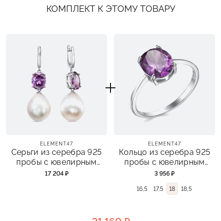
КОМПЛЕКТ К ЭТОМУ ТОВАРУ
ELEMENT47
ELEMENT47
Серьги из серебра 925
Кольцо из серебра 925
пробы с ювелирным
пробы с ювелирным
стеклом и жемчугами
стеклом
17 204 ₽
3 956 ₽
16,5
17,5
18
18,5