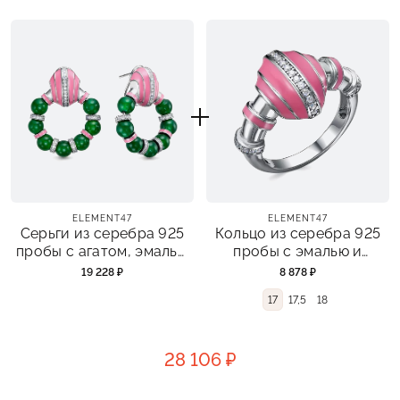
ELEMENT47
ELEMENT47
Серьги из серебра 925
Кольцо из серебра 925
пробы с агатом, эмалью
пробы с эмалью и
и фианитами
фианитами
19 228 ₽
8 878 ₽
17
17,5
18
28 106 ₽