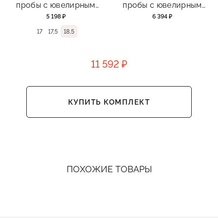
пробы с ювелирным
пробы с ювелирным
стеклом
стеклом
5 198 ₽
6 394 ₽
17
17,5
18,5
11 592 ₽
КУПИТЬ КОМПЛЕКТ
ПОХОЖИЕ ТОВАРЫ