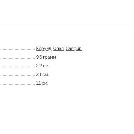
Корунд
,
Опал
,
Сапфир
9,6 грамм
2,2 см.
2,1 см.
1,1 см.