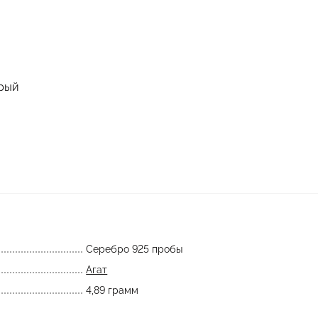
ерый
Серебро 925 пробы
Агат
4,89 грамм