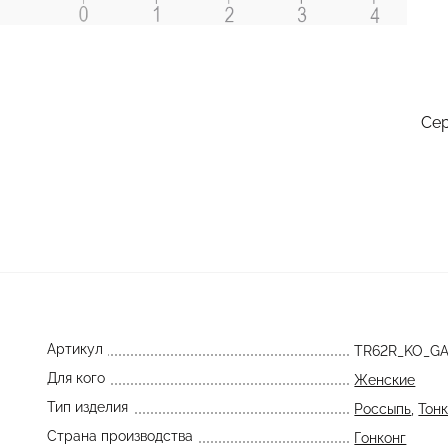
Сер
Артикул
TR62R_KO_G
Для кого
Женские
Тип изделия
Россыпь
,
Тонк
Страна производства
Гонконг