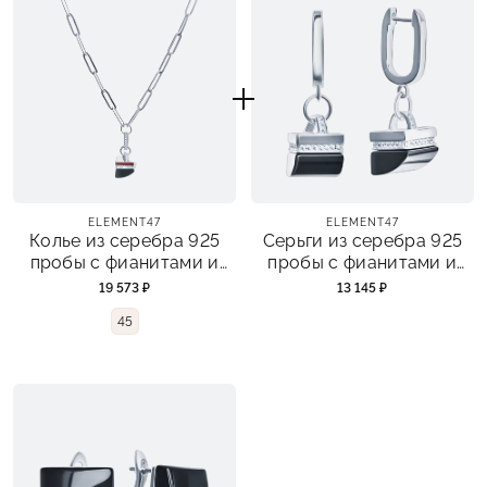
ELEMENT47
ELEMENT47
Колье из серебра 925
Серьги из серебра 925
пробы с фианитами и
пробы с фианитами и
ониксом
ониксом
19 573 ₽
13 145 ₽
45