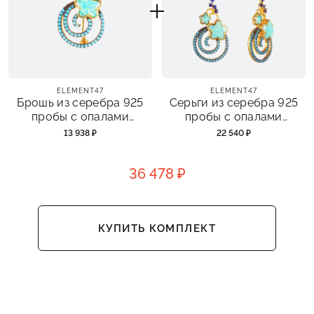
ELEMENT47
ELEMENT47
Брошь из серебра 925
Серьги из серебра 925
пробы с опалами
пробы с опалами
синтетическими и
синтетическими и
13 938 ₽
22 540 ₽
фианитами
фианитами
36 478 ₽
КУПИТЬ КОМПЛЕКТ