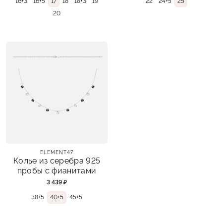
16+3
16+5
17
18
18+3
19
22
24+5
25
20
ELEMENT47
Колье из серебра 925
пробы с фианитами
3 439 ₽
38+5
40+5
45+5