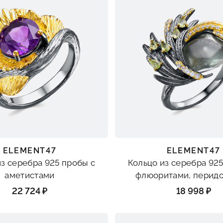
ELEMENT47
ELEMENT47
из серебра 925 пробы с
Кольцо из серебра 925
аметистами
флюоритами, перидо
фианитами
22 724 ₽
18 998 ₽