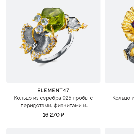
ELEMENT47
Кольцо из серебра 925 пробы с
Кольцо 
перидотами, фианитами и
шпинелью синтетической
16 270 ₽