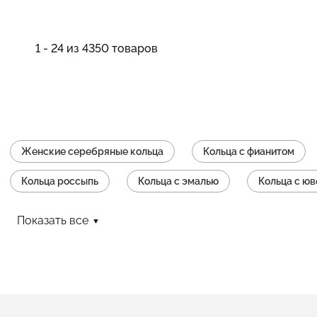
1 - 24 из 4350 товаров
Женские серебряные кольца
Кольца с фианитом
Кольца россыпь
Кольца с эмалью
Кольца с ю
Кольца без камней
Серебряные кольца с цветочками
Показать все
Фаланговые кольца из серебра
Кольца с перидотом