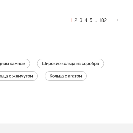
1
2
3
4
5
…
182
одним камнем
Широкие кольца из серебра
льца с жемчугом
Кольца с агатом
льца с перламутром
Кольца из шпинели