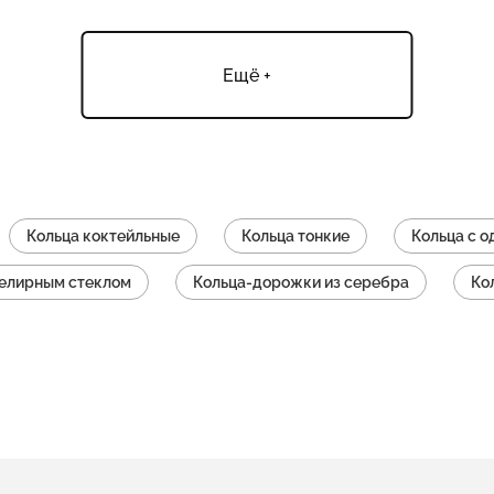
Ещё +
Кольца коктейльные
Кольца тонкие
Кольца с 
велирным стеклом
Кольца-дорожки из серебра
Ко
Кольца с топазами
Кольца с аметистом
Ко