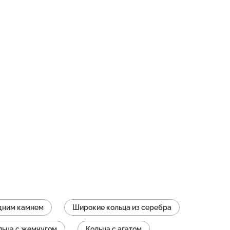
одним камнем
Широкие кольца из серебра
льца с жемчугом
Кольца с агатом