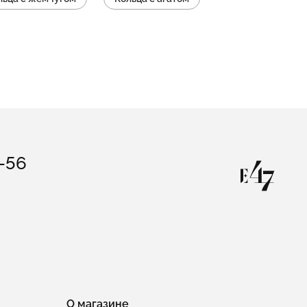
льца с перламутром
Кольца из шпинели
3-56
О магазине