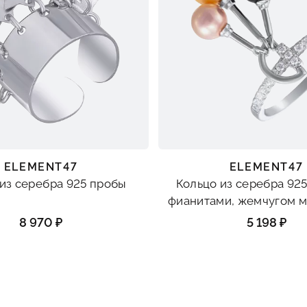
ELEMENT47
ELEMENT47
из серебра 925 пробы
Кольцо из серебра 925
фианитами, жемчугом м
пластиком
8 970 ₽
5 198 ₽