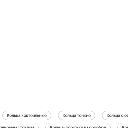
Кольца коктейльные
Кольца тонкие
Кольца с 
велирным стеклом
Кольца-дорожки из серебра
Ко