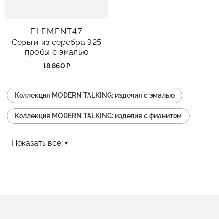
ELEMENT47
Серьги из серебра 925
пробы с эмалью
18 860 ₽
Коллекция MODERN TALKING: изделия с эмалью
Коллекция MODERN TALKING: изделия с фианитом
Коллекция MODERN TALKING: изделия серьги
Показать все
Коллекция MODERN TALKING: изделия
Коллекция MODERN TALKING: изделия пусеты
Коллекция MODERN TALKING: изделия длинные
Коллекция MODERN TALKING: изделия коктейльные