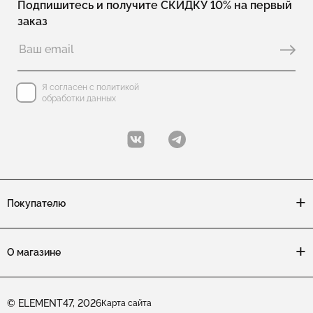
Подпишитесь и получите СКИДКУ 10% на первый
заказ
Коллекция MODERN TALKING: изделия с агатом
Коллекция MODERN TALKING: изделия с застежкой карабин
Коллекция MODERN TALKING: изделия серьги-кольца
Я согласен с политикой
обработки данных
Коллекция MODERN TALKING: изделия из двух частей
Коллекция MODERN TALKING: изделия серьги с подвесками
Коллекция MODERN TALKING: изделия с английским замком
Покупателю
Коллекция MODERN TALKING: изделия колье
Коллекция MODERN TALKING: изделия серьги пусеты
О магазине
Коллекция MODERN TALKING: изделия мягкие
Коллекция MODERN TALKING: изделия на цепочке
© ELEMENT47, 2026
Карта сайта