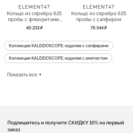
ELEMENT47
ELEMENT47
Кольцо из серебра 925
Кольцо из серебра 925
пробы с флюоритами,
пробы с сапфиром
топазами, шпинелью и
40 233 ₽
76 544 ₽
жемчугами
Коллекция KALEIDOSCOPE: изделия с сапфирами
Коллекция KALEIDOSCOPE: изделия с аметистом
Коллекция KALEIDOSCOPE: изделия коктейльные
Показать все
Коллекция KALEIDOSCOPE: изделия с топазами
Коллекция KALEIDOSCOPE: изделия с цаворитом
Коллекция KALEIDOSCOPE: изделия с фианитом
Коллекция KALEIDOSCOPE: изделия серьги
Подпишитесь и получите СКИДКУ 10% на первый
заказ
Коллекция KALEIDOSCOPE: изделия с перидотом