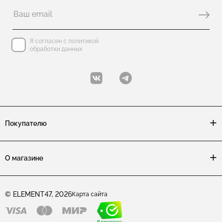
Коллекция KALEIDOSCOPE: изделия с цитрином
Коллекция KALEIDOSCOPE: изделия с итальянским замком (о
Я согласен с политикой
обработки данных
Коллекция KALEIDOSCOPE: изделия с гранатом
Коллекция KALEIDOSCOPE: изделия с опалом
Коллекция KALEIDOSCOPE: изделия с английским замком
Покупателю
Коллекция KALEIDOSCOPE: изделия с турмалином
Коллекция KALEIDOSCOPE: изделия из шпинели
О магазине
Коллекция KALEIDOSCOPE: изделия с корундом
Коллекция KALEIDOSCOPE: изделия с родолитом
© ELEMENT47, 2026
Карта сайта
Коллекция KALEIDOSCOPE: изделия с рубинами