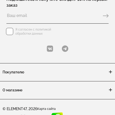
заказ
Коллекция HOPE: изделия с жемчугом
Коллекция HOPE: изделия серьги с подвесками
Коллекция HOPE: изделия с итальянским замком (омега)
Я согласен с политикой
обработки данных
Коллекция HOPE: изделия (замок скоба)
Коллекция HOPE: изделия из двух частей
Коллекция HOPE: изделия коктейльные
Покупателю
Коллекция HOPE: изделия с одним камнем
Коллекция HOPE: изделия серьги пусеты
О магазине
Коллекция HOPE: изделия с эмалью
Коллекция HOPE: изделия сердце
© ELEMENT47, 2026
Карта сайта