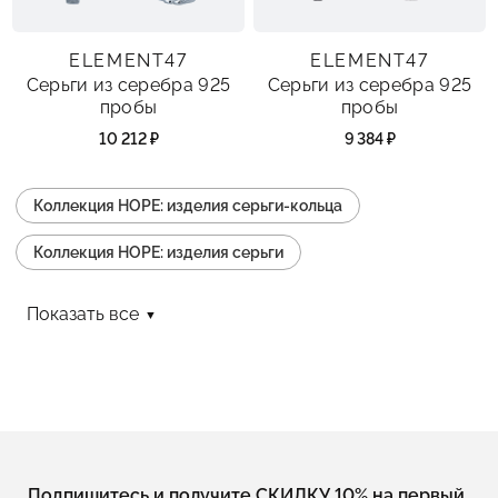
ELEMENT47
ELEMENT47
Серьги из серебра 925
Серьги из серебра 925
пробы
пробы
10 212 ₽
9 384 ₽
Коллекция HOPE: изделия серьги-кольца
Коллекция HOPE: изделия серьги
Коллекция HOPE: изделия пусеты
Показать все
Коллекция HOPE: изделия без камней
Коллекция HOPE: изделия
Коллекция HOPE: изделия серьги конго
Коллекция HOPE: изделия с фианитом
Подпишитесь и получите СКИДКУ 10% на первый