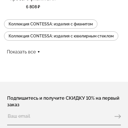
6 808 ₽
Коллекция CONTESSA: изделия с фианитом
Коллекция CONTESSA: изделия с ювелирным стеклом
Коллекция CONTESSA: изделия коктейльные
Показать все
Коллекция CONTESSA: изделия тонкие
Коллекция CONTESSA: изделия с одним камнем
Коллекция CONTESSA: изделия с эмалью
Коллекция CONTESSA: изделия серьги
Подпишитесь и получите СКИДКУ 10% на первый
заказ
Коллекция CONTESSA: изделия с английским замком
Коллекция CONTESSA: изделия пусеты