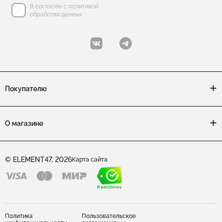
Коллекция CONTESSA: изделия серьги с подвесками
Я согласен с политикой
обработки данных
Коллекция CONTESSA: изделия с жемчугом
Коллекция CONTESSA: изделия длинные
Коллекция CONTESSA: изделия серьги конго
Покупателю
Коллекция CONTESSA: изделия из двух частей
Коллекция CONTESSA: изделия серьги с одним камнем
О магазине
Коллекция CONTESSA: изделия с итальянским замком (омега
Коллекция CONTESSA: изделия кольца фаланговые
© ELEMENT47, 2026
Карта сайта
Коллекция CONTESSA: изделия на цепочке
Коллекция CONTESSA: изделия серьги гвоздики
Коллекция CONTESSA: изделия с ситаллом
Политика
Пользовательское