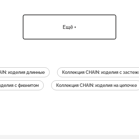
Ещё +
IN: изделия длинные
Коллекция CHAIN: изделия с засте
зделия с фианитом
Коллекция CHAIN: изделия на цепочке
изделия
Коллекция CHAIN: изделия колье с подвеской
AIN: изделия серьги пусеты
Коллекция CHAIN: изделия се
AIN: изделия из двух частей
Коллекция CHAIN: изделия т