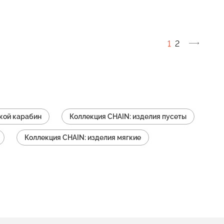
1
2
жкой карабин
Коллекция CHAIN: изделия пусеты
Коллекция CHAIN: изделия мягкие
Коллекция CHAIN: изделия с английским замком
рьги с подвесками
онкие
Коллекция CHAIN: изделия (замок петля)