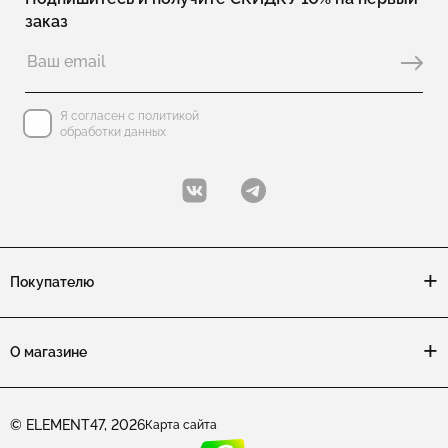
заказ
Коллекция ALICE: изделия серьги
Коллекция ALICE: изделия подвески
Коллекция ALICE: изделия с фианитом
Я согласен с политикой
обработки данных
Коллекция ALICE: изделия с эмалью
Коллекция ALICE: изделия из шпинели
Коллекция ALICE: изделия широкие
Покупателю
Коллекция ALICE: изделия с цитрином
Коллекция ALICE: изделия с родолитом
О магазине
Коллекция ALICE: изделия с итальянским замком (омега)
Коллекция ALICE: изделия серьги пусеты
© ELEMENT47, 2026
Карта сайта