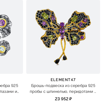
ELEMENT47
ребра 925
Брошь-подвеска из серебра 925
опазами и
пробы с шпинелью, перидотами и
аметистами
23 952 ₽