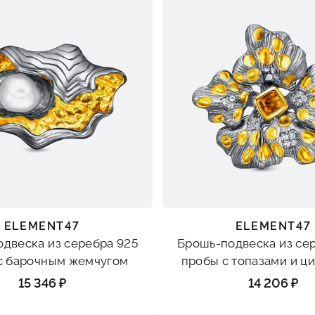
ELEMENT47
ELEMENT47
двеска из серебра 925
Брошь-подвеска из се
с барочным жемчугом
пробы с топазами и ц
15 346 ₽
14 206 ₽