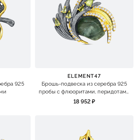
ELEMENT47
ребра 925
Брошь-подвеска из серебра 925
ами
пробы с флюоритами, перидотами
и фианитами
18 952 ₽