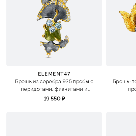
ELEMENT47
Брошь из серебра 925 пробы с
Брошь-по
перидотами, фианитами и
пр
шпинелью синтетической
19 550 ₽