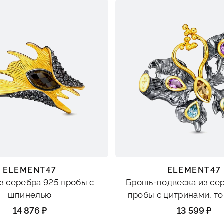
ELEMENT47
ELEMENT47
з серебра 925 пробы с
Брошь-подвеска из се
шпинелью
пробы с цитринами, т
аметистами
14 876 ₽
13 599 ₽