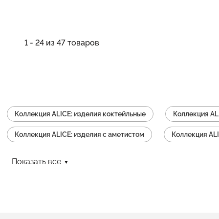
1 - 24 из 47 товаров
Коллекция ALICE: изделия коктейльные
Коллекция AL
Коллекция ALICE: изделия с аметистом
Коллекция ALI
Коллекция ALICE: изделия серьги
Коллекция ALICE: и
Показать все
Коллекция ALICE: изделия из шпинели
Коллекция ALIC
Коллекция ALICE: изделия с итальянским замком (омега)
Коллекция ALICE: изделия с одним камнем
Коллекция 