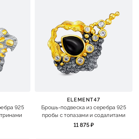
ELEMENT47
ребра 925
Брошь-подвеска из серебра 925
итринами
пробы с топазами и содалитами
11 875 ₽