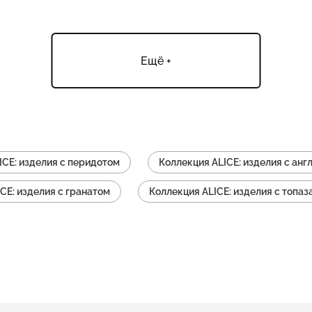
Ещё +
ICE: изделия с перидотом
Коллекция ALICE: изделия с ан
CE: изделия с гранатом
Коллекция ALICE: изделия с топаз
зделия подвески
Коллекция ALICE: изделия с фианитом
E: изделия с цитрином
Коллекция ALICE: изделия широки
Коллекция ALICE: изделия серьги пусеты
Коллекция AL
ALICE: изделия с агатом