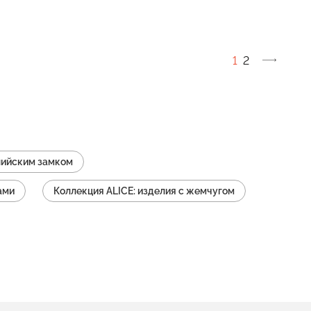
1
2
глийским замком
ами
Коллекция ALICE: изделия с жемчугом
Коллекция ALICE: изделия с эмалью
е
Коллекция ALICE: изделия с родолитом
ICE: изделия длинные