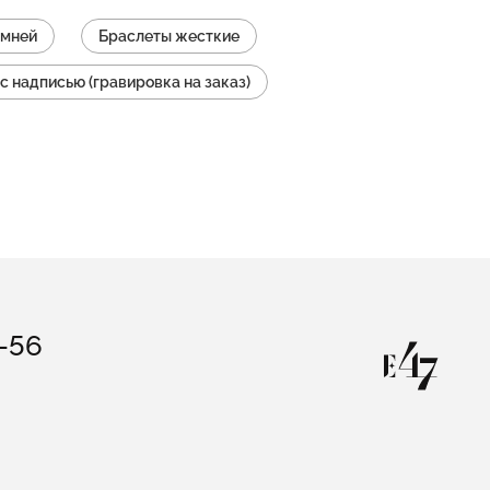
амней
Браслеты жесткие
с надписью (гравировка на заказ)
нитах
Браслеты с агатом
слеты из серебра
Браслеты на шнурке
3-56