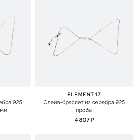
ELEMENT47
ебра 925
Слейв-браслет из серебра 925
ами
пробы
4 807 ₽