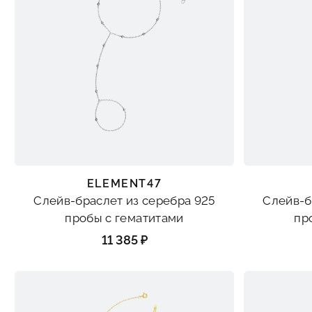
ELEMENT47
Слейв-браслет из серебра 925
Слейв-б
пробы с гематитами
пр
11 385 ₽