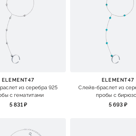
ELEMENT47
ELEMENT47
раслет из серебра 925
Слейв-браслет из сер
обы с гематитами
пробы с бирюз
5 831 ₽
5 693 ₽