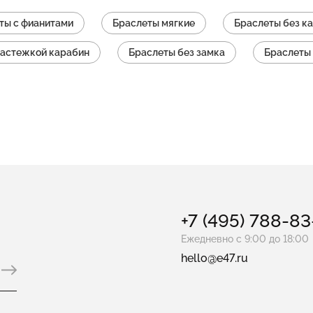
ты с фианитами
Браслеты мягкие
Браслеты без к
застежкой карабин
Браслеты без замка
Браслеты 
Браслеты с жемчугом
Браслеты с застежкой на маг
аслеты унисекс
Браслеты с подвеской
Слейв-бра
+7 (495) 788-8
Ежедневно с 9:00 до 18:00
hello@e47.ru