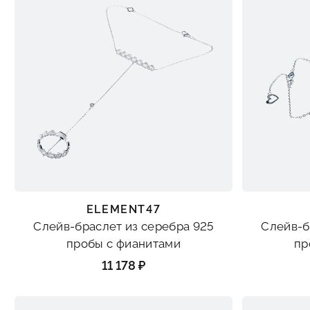
ELEMENT47
Слейв-браслет из серебра 925
Слейв-б
пробы с фианитами
пр
11 178 ₽