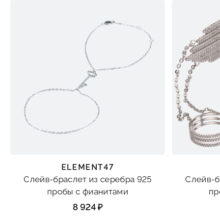
ELEMENT47
Слейв-браслет из серебра 925
Слейв-б
пробы с фианитами
пр
8 924 ₽