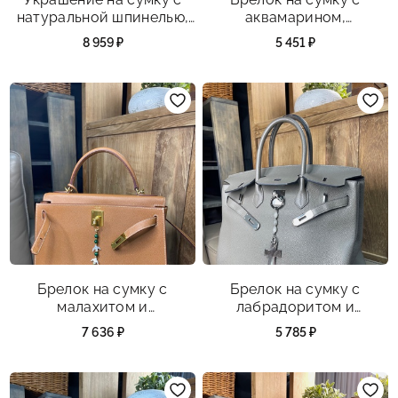
натуральной шпинелью,
аквамарином,
культивированным
культивированным
8 959 ₽
5 451 ₽
жемчугом, кварцем и
жемчугом и
черным агатом.
перламутром.
Брелок на сумку с
Брелок на сумку с
малахитом и
лабрадоритом и
перламутром.
перламутром.
7 636 ₽
5 785 ₽