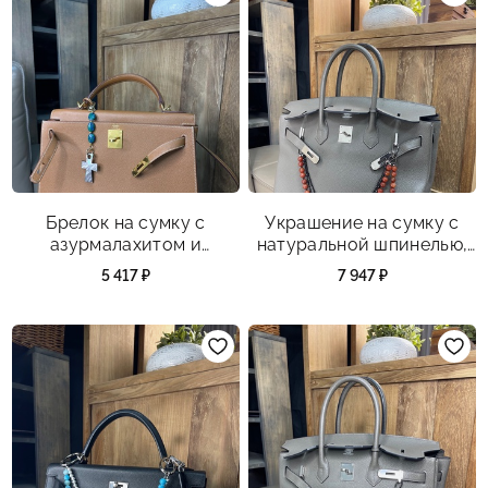
Брелок на сумку с
Украшение на сумку с
азурмалахитом и
натуральной шпинелью,
перламутром.
сердоликом.
5 417 ₽
7 947 ₽