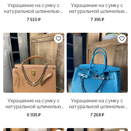
Украшение на сумку с
Украшение на сумку с
натуральной шпинелью и
натуральной шпинелью,
зеленым агатом
вулканической породой
7 510 ₽
7 395 ₽
и вулканической
породой посеребренной
Украшение на сумку с
Украшение на сумку с
натуральной шпинелью,
натуральной шпинелью,
вулканической породой
культивированным
6 935 ₽
7 268 ₽
позолоченной, зеленым
жемчугом.
агатом и перламутром.