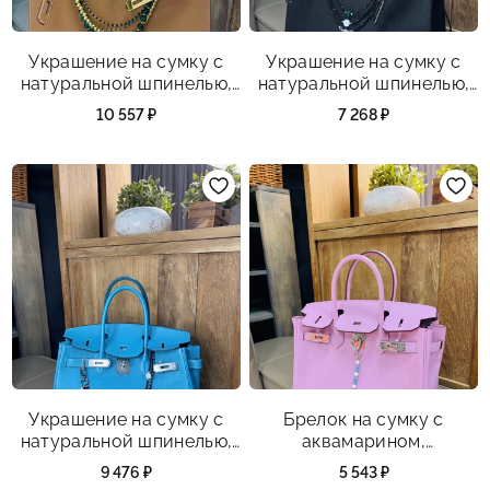
Украшение на сумку с
Украшение на сумку с
натуральной шпинелью,
натуральной шпинелью,
зеленым агатом,
перламутром,
10 557 ₽
7 268 ₽
кошачьим глазом,
лабрадоритом и зеленым
вулканической породой
агатом
позолоченной.
Украшение на сумку с
Брелок на сумку с
натуральной шпинелью,
аквамарином,
перламутром и жемчугом
культивированным
9 476 ₽
5 543 ₽
жемчугом и