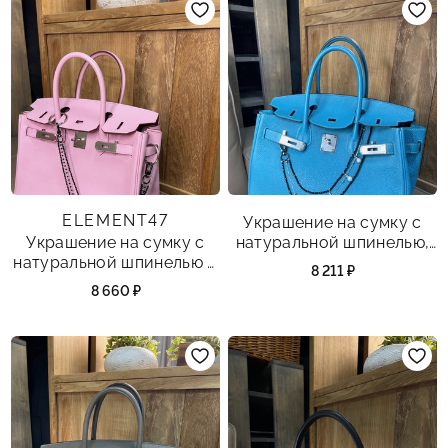
ELEMENT47
Украшение на сумку с
Украшение на сумку с
натуральной шпинелью,
натуральной шпинелью и
культивированным
8 211 ₽
культивированным
жемчугом, зеленым
8 660 ₽
жемчугом.
агатом.