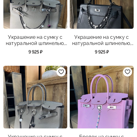
Украшение на сумку с
Украшение на сумку с
натуральной шпинелью,
натуральной шпинелью,
перламутром, агатом.
культивированным
9 925 ₽
9 925 ₽
жемчугом,
вулканической породой
и вулканической
породой посеребренной.
Украшение на сумку с
Брелок на сумку с