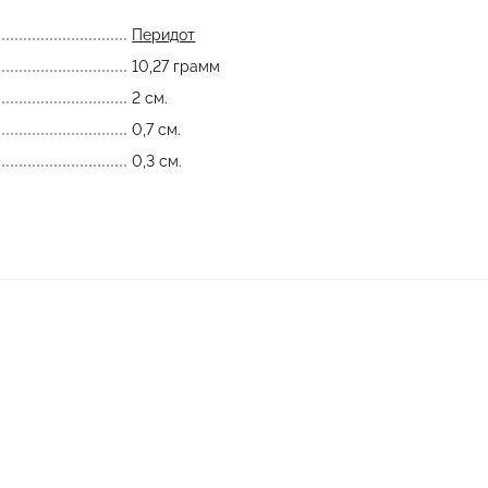
Перидот
10,27 грамм
2 см.
0,7 см.
0,3 см.