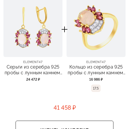
ELEMENT47
ELEMENT47
Серьги из серебра 925
Кольцо из серебра 925
пробы с лунным камнем,
пробы с лунным камнем,
родолитами и топазами
родолитами и топазами
24 472 ₽
16 986 ₽
17,5
41 458 ₽