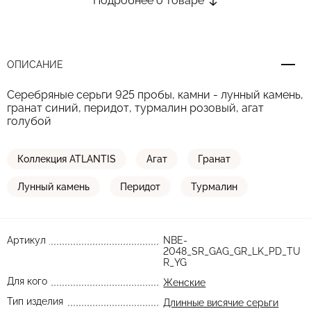
Подробнее о товаре
ОПИСАНИЕ
Серебряные серьги 925 пробы, камни - лунный камень,
гранат синий, перидот, турмалин розовый, агат
голубой
Коллекция ATLANTIS
Агат
Гранат
Лунный камень
Перидот
Турмалин
Артикул
NBE-
2048_SR_GAG_GR_LK_PD_TU
R_YG
Для кого
Женские
Тип изделия
Длинные висячие серьги