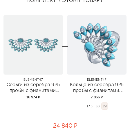
КОМПЛЕКТ К ЭТОМУ ТОВАРУ
ELEMENT47
ELEMENT47
Серьги из серебра 925
Кольцо из серебра 925
пробы с фианитами,
пробы с фианитами,
эмалью и бирюзой
эмалью и бирюзой
16 974 ₽
7 866 ₽
синтетической
синтетической
17,5
18
19
24 840 ₽