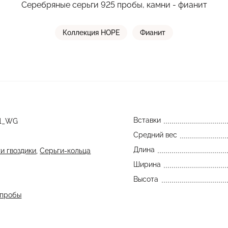
Серебряные серьги 925 пробы, камни - фианит
Коллекция HOPE
Фианит
Вставки
01_WG
Средний вес
Длина
и гвоздики
,
Серьги-кольца
Ширина
Высота
 пробы