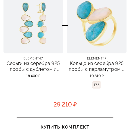
ELEMENT47
ELEMENT47
Серьги из серебра 925
Кольцо из серебра 925
пробы с дублетом и
пробы с перламутром и
перламутром
дублетом
18 400 ₽
10 810 ₽
17,5
29 210 ₽
КУПИТЬ КОМПЛЕКТ