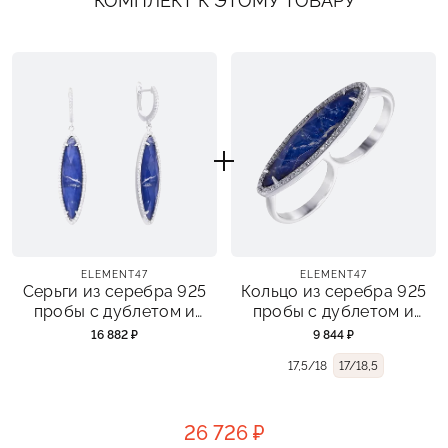
КОМПЛЕКТ К ЭТОМУ ТОВАРУ
ELEMENT47
ELEMENT47
Серьги из серебра 925
Кольцо из серебра 925
пробы с дублетом и
пробы с дублетом и
фианитами
фианитами
16 882 ₽
9 844 ₽
17,5/18
17/18,5
26 726 ₽