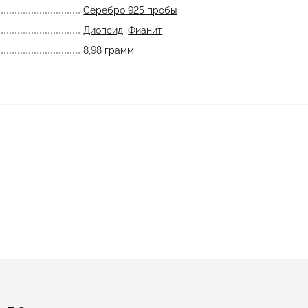
Серебро 925 пробы
Диопсид
,
Фианит
8,98 грамм