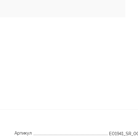
Артикул
E01941_SR_