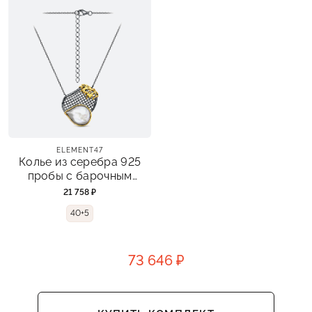
ELEMENT47
Колье из серебра 925
пробы с барочным
жемчугом
21 758 ₽
40+5
73 646 ₽