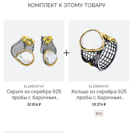
КОМПЛЕКТ К ЭТОМУ ТОВАРУ
ELEMENT47
ELEMENT47
Серьги из серебра 925
Кольцо из серебра 925
пробы с барочным
пробы с барочным
жемчугом
жемчугом
32 614 ₽
19 274 ₽
19,5