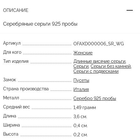
ОПИСАНИЕ
Серебряные серьги 925 пробы
Артикул
OFAXD000006_SR_WG
Для кого
Женские
Тип изделия
Длинные висячие серьги
,
Серьги
,
Серьги без камней
,
Серьги с подвесками
Замок
Пусеты
Страна производства
Италия
Металл
Серебро 925 пробы
Средний вес
1,49 грамм
Длина
3,6 см.
Ширина
0,4 см.
Высота
0,2 см.