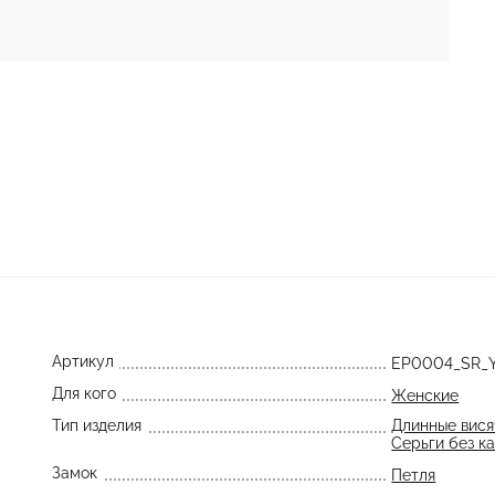
Артикул
EP0004_SR_
Для кого
Женские
Тип изделия
Длинные вися
Серьги без к
Замок
Петля