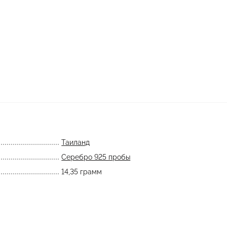
Таиланд
Серебро 925 пробы
14,35 грамм