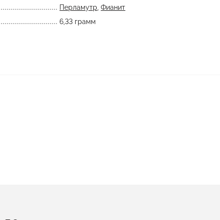
Перламутр
,
Фианит
6,33 грамм