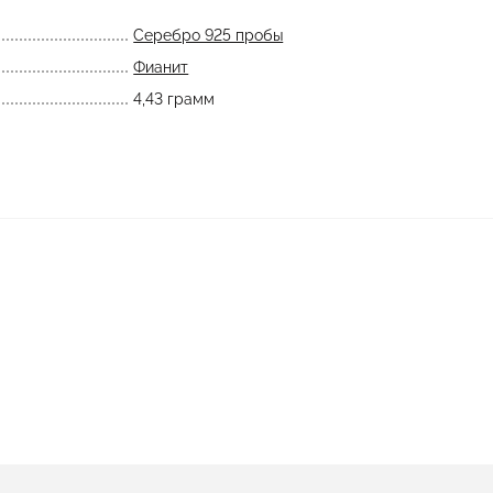
Серебро 925 пробы
Фианит
4,43 грамм