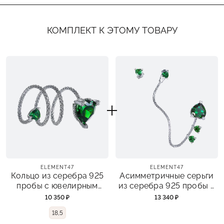
КОМПЛЕКТ К ЭТОМУ ТОВАРУ
ELEMENT47
ELEMENT47
Кольцо из серебра 925
Асимметричные серьги
пробы с ювелирным
из серебра 925 пробы с
стеклом и фианитами
фианитами и ювелирным
10 350 ₽
13 340 ₽
стеклом
18,5