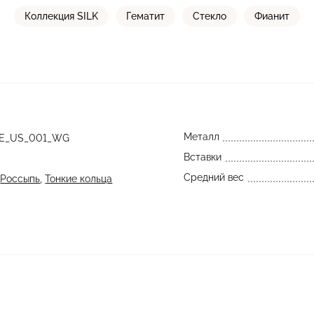
Коллекция SILK
Гематит
Стекло
Фианит
Металл
GE_US_001_WG
Вставки
Средний вес
,
Россыпь
,
Тонкие кольца