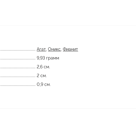
Агат
,
Оникс
,
Фианит
9,93 грамм
2,6 см.
2 см.
0,9 см.