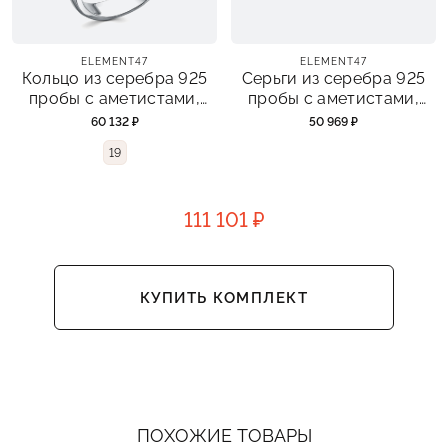
ELEMENT47
ELEMENT47
Кольцо из серебра 925
Серьги из серебра 925
пробы с аметистами,
пробы с аметистами,
турмалинами,
турмалинами,
60 132 ₽
50 969 ₽
перидотами и
перидотами и
19
фианитами
фианитами
111 101 ₽
КУПИТЬ КОМПЛЕКТ
ПОХОЖИЕ ТОВАРЫ