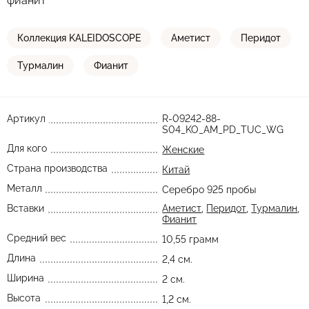
фианит
Коллекция KALEIDOSCOPE
Аметист
Перидот
Турмалин
Фианит
Артикул
R-09242-88-
S04_KO_AM_PD_TUC_WG
Для кого
Женские
Страна производства
Китай
Металл
Серебро 925 пробы
Вставки
Аметист
,
Перидот
,
Турмалин
,
Фианит
Средний вес
10,55 грамм
Длина
2,4 см.
Ширина
2 см.
Высота
1,2 см.