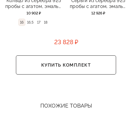
Кольцо из серебра 925
Серьги из серебра 925
пробы с агатом, эмалью
пробы с агатом, эмалью
и фианитами
и фианитами
10 902 ₽
12 926 ₽
16
16,5
17
18
23 828 ₽
КУПИТЬ КОМПЛЕКТ
ПОХОЖИЕ ТОВАРЫ