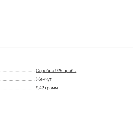
Серебро 925 пробы
Жемчуг
9,42 грамм