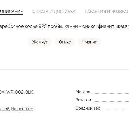
ОПИСАНИЕ
ОПЛАТА И ДОСТАВКА
ГАРАНТИЯ И ВОЗВРАТ
еребряное колье 925 пробы, камни - оникс, фианит, жемч
Жемчуг
Оникс
Фианит
Металл
_OX_WP_002_BLK
Вставки
Средний вес
еской
,
На цепочке